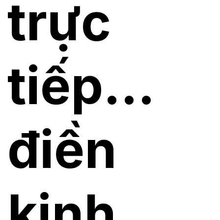
trực
tiếp…
điền
kinh