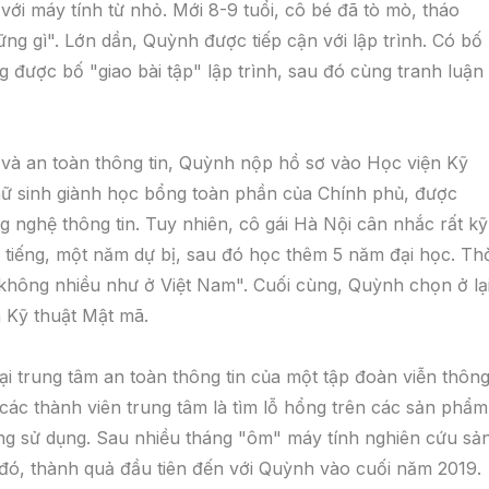
với máy tính từ nhỏ. Mới 8-9 tuổi, cô bé đã tò mò, tháo
ng gì". Lớn dần, Quỳnh được tiếp cận với lập trình. Có bố
g được bố "giao bài tập" lập trình, sau đó cùng tranh luận
 và an toàn thông tin, Quỳnh nộp hồ sơ vào Học viện Kỹ
nữ sinh giành học bổng toàn phần của Chính phủ, được
 nghệ thông tin. Tuy nhiên, cô gái Hà Nội cân nhắc rất kỹ
iếng, một năm dự bị, sau đó học thêm 5 năm đại học. Thờ
"không nhiều như ở Việt Nam". Cuối cùng, Quỳnh chọn ở lại
n Kỹ thuật Mật mã.
ại trung tâm an toàn thông tin của một tập đoàn viễn thôn
ác thành viên trung tâm là tìm lỗ hổng trên các sản phẩm
g sử dụng. Sau nhiều tháng "ôm" máy tính nghiên cứu sả
đó, thành quả đầu tiên đến với Quỳnh vào cuối năm 2019.