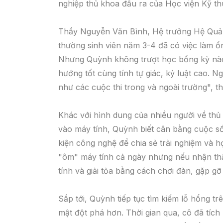
nghiệp thủ khoa đầu ra của Học viện Kỹ th
Thầy Nguyễn Văn Bình, Hệ trưởng Hệ Quản 
thường sinh viên năm 3-4 đã có việc làm ổn
Nhưng Quỳnh không trượt học bổng kỳ nào.
hướng tốt cùng tính tự giác, kỷ luật cao. 
như các cuộc thi trong và ngoài trường", th
Khác với hình dung của nhiều người về thủ
vào máy tính, Quỳnh biết cân bằng cuộc số
kiện công nghệ để chia sẻ trải nghiệm và h
"ôm" máy tính cả ngày nhưng nếu nhận thấ
tính và giải tỏa bằng cách chơi đàn, gặp gỡ
Sắp tới, Quỳnh tiếp tục tìm kiếm lỗ hổng t
mật đột phá hơn. Thời gian qua, cô đã tích