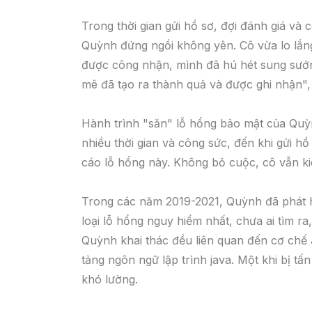
Trong thời gian gửi hồ sơ, đợi đánh giá và
Quỳnh đứng ngồi không yên. Cô vừa lo lắng 
được công nhận, mình đã hú hét sung sướn
mê đã tạo ra thành quả và được ghi nhận",
Hành trình "săn" lỗ hổng bảo mật của Quỳn
nhiều thời gian và công sức, đến khi gửi 
cáo lỗ hổng này. Không bỏ cuộc, cô vẫn ki
Trong các năm 2019-2021, Quỳnh đã phát hi
loại lỗ hổng nguy hiểm nhất, chưa ai tìm r
Quỳnh khai thác đều liên quan đến cơ chế 
tảng ngôn ngữ lập trình java. Một khi bị t
khó lường.