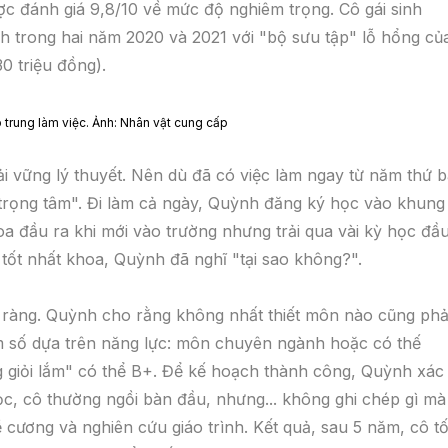
ợc đánh giá 9,8/10 về mức độ nghiêm trọng. Cô gái sinh
nh trong hai năm 2020 và 2021 với "bộ sưu tập" lỗ hổng củ
 triệu đồng).
 trung làm việc. Ảnh: Nhân vật cung cấp
 vững lý thuyết. Nên dù đã có việc làm ngay từ năm thứ b
 trọng tâm". Đi làm cả ngày, Quỳnh đăng ký học vào khung
oa đầu ra khi mới vào trường nhưng trải qua vài kỳ học đầ
tốt nhất khoa, Quỳnh đã nghĩ "tại sao không?".
 ràng. Quỳnh cho rằng không nhất thiết môn nào cũng phả
ểm số dựa trên năng lực: môn chuyên ngành hoặc có thế
 giỏi lắm" có thể B+. Để kế hoạch thành công, Quỳnh xác
ọc, cô thường ngồi bàn đầu, nhưng... không ghi chép gì mà
 cương và nghiên cứu giáo trình. Kết quả, sau 5 năm, cô tố