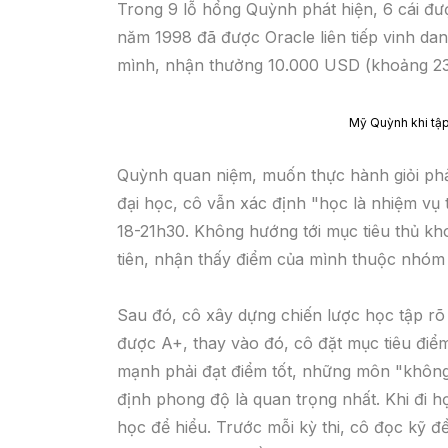
Trong 9 lỗ hổng Quỳnh phát hiện, 6 cái đư
năm 1998 đã được Oracle liên tiếp vinh da
mình, nhận thưởng 10.000 USD (khoảng 230
Mỹ Quỳnh khi tập
Quỳnh quan niệm, muốn thực hành giỏi phải
đại học, cô vẫn xác định "học là nhiệm vụ
18-21h30. Không hướng tới mục tiêu thủ kh
tiên, nhận thấy điểm của mình thuộc nhóm 
Sau đó, cô xây dựng chiến lược học tập rõ
được A+, thay vào đó, cô đặt mục tiêu đi
mạnh phải đạt điểm tốt, những môn "không
định phong độ là quan trọng nhất. Khi đi h
học để hiểu. Trước mỗi kỳ thi, cô đọc kỹ đề