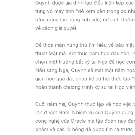
Quỳnh được gia đình tạo điều kiện tiếp xúc 
tung vỏ máy tính "để xem bên trong có nhữ
từng công tác cùng lĩnh vực, nữ sinh thườn
về cách giải quyết.
Để thỏa mãn hứng thú tìm hiểu về bảo mật
thuật Mật mã. Kết thúc năm học đầu tiên, 
chọn một trường bất kỳ tại Nga để học công
Nếu sang Nga, Quỳnh sẽ mất một năm học t
gian học quá dài, chưa kể cơ hội thực tập 
hoàn thành chương trình kỹ sư tại Học việ
Cuối năm hai, Quỳnh thực tập và học việc t
lớn ở Việt Nam. Nhiệm vụ của Quỳnh cùng c
công nghệ của Oracle mà tập đoàn này đan
phẩm và các lỗ hổng đã được tìm ra trước 