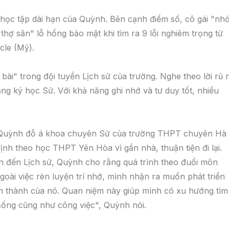
c học tập dài hạn của Quỳnh. Bên cạnh điểm số, cô gái "nh
thợ săn" lỗ hổng bảo mật khi tìm ra 9 lỗi nghiêm trọng từ
cle (Mỹ).
bài" trong đội tuyển Lịch sử của trường. Nghe theo lời rủ 
ng ký học Sử. Với khả năng ghi nhớ và tư duy tốt, nhiều
.
hố, Quỳnh đỗ á khoa chuyên Sử của trường THPT chuyên Hà
ịnh theo học THPT Yên Hòa vì gần nhà, thuận tiện đi lại.
an đến Lịch sử, Quỳnh cho rằng quá trình theo đuổi môn
goài việc rèn luyện trí nhớ, mình nhận ra muốn phát triển
ình thành của nó. Quan niệm này giúp mình có xu hướng tìm
sống cũng như công việc", Quỳnh nói.