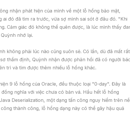
 công nhận phát hiện của mình về một lỗ hổng bảo mật,
ai đó đã tìm ra trước, vừa sợ mình sai sót ở đâu đó. "Khi
g. Cảm giác đó không thể quên được, là lúc mình thấy đ
 Quỳnh nhớ lại.
h không phải lúc nào cũng suôn sẻ. Có lần, dù đã mất rất
hồ sơ thẩm định, Quỳnh nhận được phản hồi đã có người bá
ên trì và tìm được thêm nhiều lỗ hổng khác.
ện 9 lỗ hổng của Oracle, đều thuộc loại "0-day". Đây là
a, đồng nghĩa với việc chưa có bản vá. Hầu hết lỗ hổng
Java Deserialization, một dạng tấn công nguy hiểm trên n
ấn công thành công, lỗ hổng dạng này có thể gây hậu quả