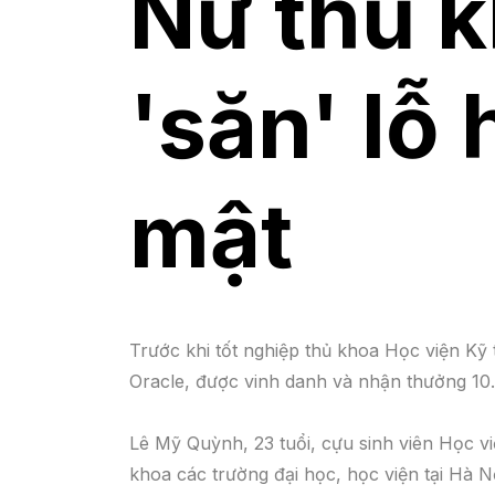
Nữ thủ 
'săn' lỗ
mật
Trước khi tốt nghiệp thủ khoa Học viện Kỹ
Oracle, được vinh danh và nhận thưởng 10
Lê Mỹ Quỳnh, 23 tuổi, cựu sinh viên Học vi
khoa các trường đại học, học viện tại Hà N