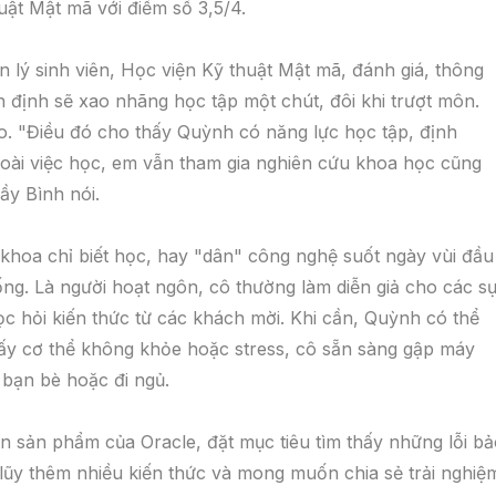
uật Mật mã với điểm số 3,5/4.
lý sinh viên, Học viện Kỹ thuật Mật mã, đánh giá, thông
 định sẽ xao nhãng học tập một chút, đôi khi trượt môn.
 "Điều đó cho thấy Quỳnh có năng lực học tập, định
Ngoài việc học, em vẫn tham gia nghiên cứu khoa học cũng
ầy Bình nói.
 khoa chỉ biết học, hay "dân" công nghệ suốt ngày vùi đầu
ng. Là người hoạt ngôn, cô thường làm diễn giả cho các s
ọc hỏi kiến thức từ các khách mời. Khi cần, Quỳnh có thể
y cơ thể không khỏe hoặc stress, cô sẵn sàng gập máy
 bạn bè hoặc đi ngủ.
rên sản phẩm của Oracle, đặt mục tiêu tìm thấy những lỗi b
 lũy thêm nhiều kiến thức và mong muốn chia sẻ trải nghiệ