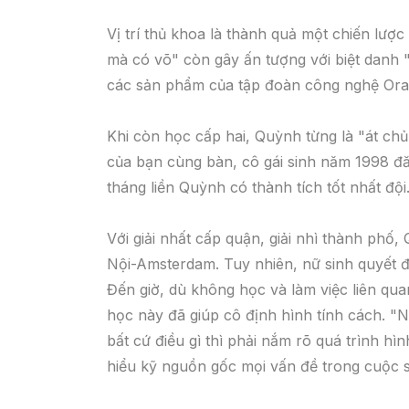
Vị trí thủ khoa là thành quả một chiến lượ
mà có võ" còn gây ấn tượng với biệt danh "
các sản phẩm của tập đoàn công nghệ Ora
Khi còn học cấp hai, Quỳnh từng là "át chủ 
của bạn cùng bàn, cô gái sinh năm 1998 đă
tháng liền Quỳnh có thành tích tốt nhất đội
Với giải nhất cấp quận, giải nhì thành p
Nội-Amsterdam. Tuy nhiên, nữ sinh quyết đ
Đến giờ, dù không học và làm việc liên qu
học này đã giúp cô định hình tính cách. "N
bất cứ điều gì thì phải nắm rõ quá trình h
hiểu kỹ nguồn gốc mọi vấn đề trong cuộc 