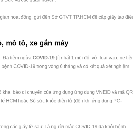
ời gian hoạt động, gửi đến Sở GTVT TP.HCM để cấp giấy tạo điề
, mô tô, xe gắn máy
u: Đã tiêm ngừa
COVID-19
(ít nhất 1 mũi đối với loại vaccine ti
ỏi bệnh COVID-19 trong vòng 6 tháng và có kết quả xét nghiệm
R khai báo di chuyển của ứng dụng ứng dụng VNEID và mã QR
Y tế HCM hoặc Sổ sức khỏe điện tử (đến khi ứng dụng PC-
t trong các giấy tờ sau: Là người mắc COVID-19 đã khỏi bệnh