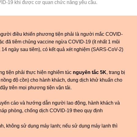
VID-19 khi được cơ quan chức năng yêu cầu.
gười điều khiển phương tiện phải là người mắc COVID-
ặc đã tiêm chủng vaccine ngừa COVID-19 (ít nhất 1 mũi
và 14 ngày sau tiêm), có kết quả xét nghiệm (SARS-CoV-2)
g tiện phải thực hiện nghiêm túc
nguyên tắc 5K
, trang bị
0% nồng độ cồn) cho hành khách, dung dịch khử khuẩn cho
đậy trên mọi phương tiện vận tải.
huyến cáo và hướng dẫn người lao động, hành khách và
háp phòng, chống dịch COVID-19 theo quy định
nh, không sử dụng máy lạnh; nếu sử dụng máy lạnh thì