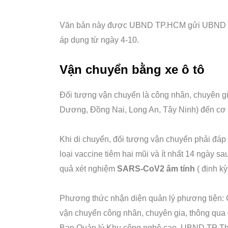
Văn bản này được UBND TP.HCM gửi UBND các
áp dụng từ ngày 4-10.
Vận chuyển bằng xe ô tô
Đối tượng vận chuyển là công nhân, chuyên gi
Dương, Đồng Nai, Long An, Tây Ninh) đến cơ 
Khi di chuyển, đối tượng vận chuyển phải đáp
loại vaccine tiêm hai mũi và ít nhất 14 ngày s
quả xét nghiệm
SARS-CoV2 âm tính
( định kỳ
Phương thức nhận diện quản lý phương tiện: 
vận chuyển công nhân, chuyên gia, thông qua 
Ban Quản lý Khu công nghệ cao, UBND TP Th