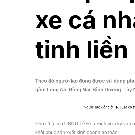
xe cá nh
tỉnh liền
Theo đó người lao động được sử dụng phươ
gồm Long An, Đồng Nai, Bình Dương, Tây N
Người lao động ở TP.HCM có thể
Phó Chủ tịch UBND Lê Hòa Bình vừa ký văn bản
khôi phục sản xuất kinh doanh an toàn.