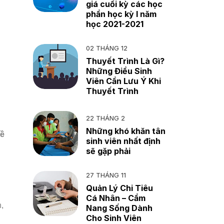
giá cuối kỳ các học
phần học kỳ I năm
học 2021-2021
02 THÁNG 12
Thuyết Trình Là Gì?
Những Điều Sinh
Viên Cần Lưu Ý Khi
Thuyết Trình
22 THÁNG 2
Những khó khăn tân
kề
sinh viên nhất định
sẽ gặp phải
27 THÁNG 11
Quản Lý Chi Tiêu
Cá Nhân – Cẩm
,
Nang Sống Dành
Cho Sinh Viên