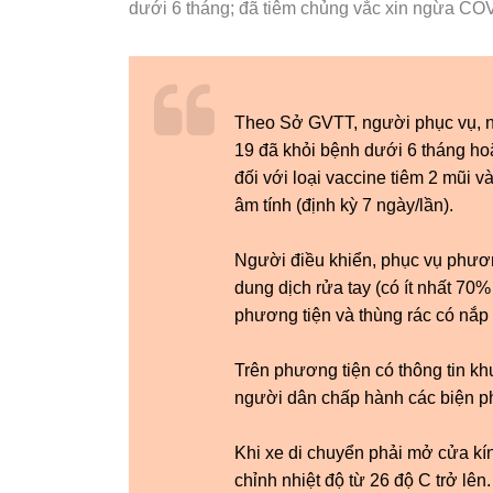
dưới 6 tháng; đã tiêm chủng vắc xin ngừa CO
Theo Sở GVTT, người phục vụ, n
19 đã khỏi bệnh dưới 6 tháng ho
đối với loại vaccine tiêm 2 mũi 
âm tính (định kỳ 7 ngày/lần).
Người điều khiển, phục vụ phươn
dung dịch rửa tay (có ít nhất 7
phương tiện và thùng rác có nắp 
Trên phương tiện có thông tin k
người dân chấp hành các biện p
Khi xe di chuyển phải mở cửa kí
chỉnh nhiệt độ từ 26 độ C trở lên.