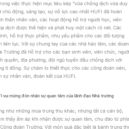
ong việc thực hiện mục tiêu kép “vừa chống dịch vừa duy
 sự chủ động, sáng tạo, sự nỗ lực cao nhất HUFI đã hoàn
nh thần nhân văn, các hoạt động hỗ trợ người học, viên
ại dịch được thể hiện và phát huy một cách rõ nét. Các
chính, hỗ trợ thực phẩm, nhu yếu phẩm cho các đối tượng
liên tục. Với sự chung tay của các nhà hảo tâm, các doa
i Trường đã hỗ trợ cho các bạn sinh viên, viên chức, ngườ
h quyền, địa phương, đội ngũ tuyến đầu chống dịch với
 tỉ đồng. Sự chăm lo thiết thực cho các công đoàn viên,
ện sự nhân văn, đoàn kết của HUFI.
UFI vui mừng đón nhận sự quan tâm của lãnh đạo Nhà trường
ng như những mùa trung thu khác, nhưng tất cả cán bộ,
ảm thấy ấm áp khi nhận được sự quan tâm, chu đáo từ phí
Công đoàn Trường. Với món quà đặc biệt là bánh trung th