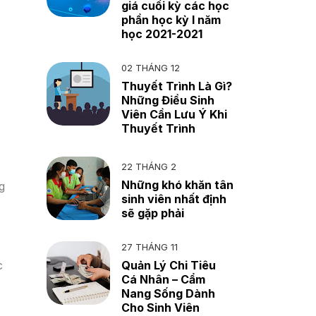
giá cuối kỳ các học
phần học kỳ I năm
học 2021-2021
02 THÁNG 12
Thuyết Trình Là Gì?
Những Điều Sinh
Viên Cần Lưu Ý Khi
Thuyết Trình
22 THÁNG 2
Những khó khăn tân
g
sinh viên nhất định
sẽ gặp phải
27 THÁNG 11
c
Quản Lý Chi Tiêu
Cá Nhân – Cẩm
Nang Sống Dành
Cho Sinh Viên