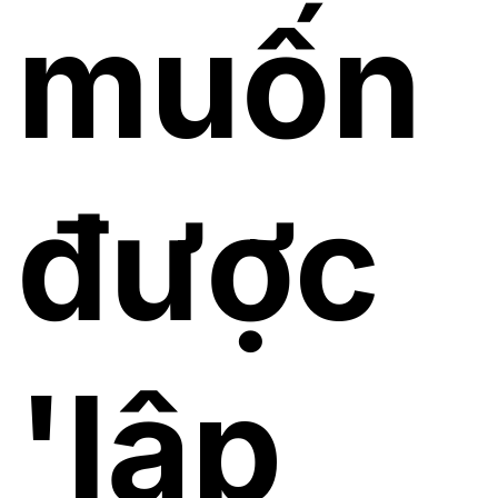
muốn
được
'lập