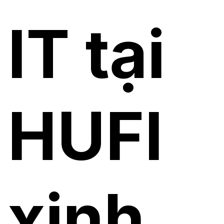
IT tại
HUFI
xinh