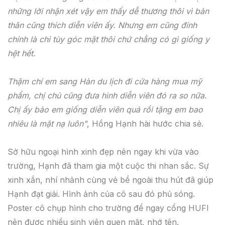
những lời nhận xét vậy em thấy dễ thương thôi vì bản
thân cũng thích diễn viên ấy. Nhưng em cũng đính
chính là chỉ tùy góc mặt thôi chứ chẳng có gì giống y
hệt hết.
Thậm chí em sang Hàn du lịch đi cửa hàng mua mỹ
phẩm, chị chủ cũng đưa hình diễn viên đó ra so nữa.
Chị ấy bảo em giống diễn viên quá rồi tặng em bao
nhiêu là mặt nạ luôn"
, Hồng Hạnh hài hước chia sẻ.
Sở hữu ngoại hình xinh đẹp nên ngay khi vừa vào
trường, Hạnh đã tham gia một cuộc thi nhan sắc. Sự
xinh xắn, nhí nhảnh cùng vẻ bề ngoài thu hút đã giúp
Hạnh đạt giải. Hình ảnh của cô sau đó phủ sóng.
Poster cô chụp hình cho trường để ngay cổng HUFI
nên được nhiều sinh viên quen mặt, nhớ tên.